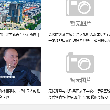
描绘北方花卉产业新版图 |
风险防火墙显威：光大永明人寿成功拦
一笔涉非吸案件的异常理赔 —公司通过
级尽调与司法协同依法处置30万元涉案
金
俊林董事长：把中国人的勤
无忧算盘与北汽集团旗下华夏出行续签
全世界
务代理合作 持续提升企业财税服务能力