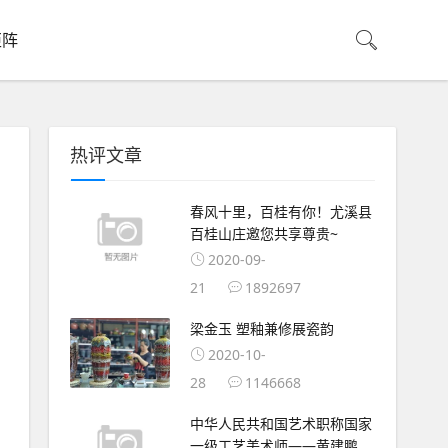
矩阵
热评文章
春风十里，百桂有你！尤溪县
百桂山庄邀您共享尊贵~
2020-09-
21
1892697
梁金玉 塑釉兼修展瓷韵
2020-10-
28
1146668
中华人民共和国艺术职称国家
一级工艺美术师——黄建鹏