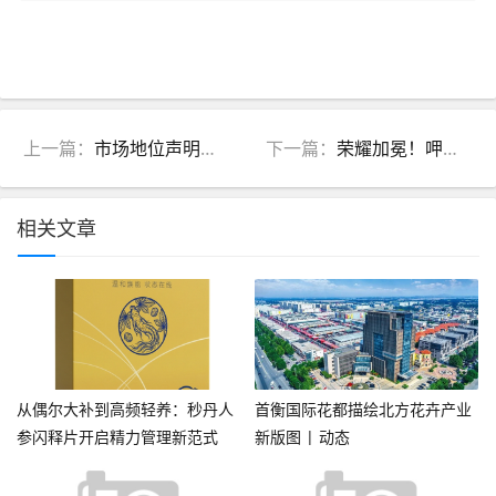
上一篇：
市场地位声明：美味壹客，全麦坚果厚切吐司全网销量第一
下一篇：
荣耀加冕！呷来旺凭借品类销冠，打造速冻食品石码五香卷行业传奇
相关文章
从偶尔大补到高频轻养：秒丹人
首衡国际花都描绘北方花卉产业
参闪释片开启精力管理新范式
新版图 | 动态