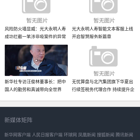
风险防火墙显威：光大永明人寿
光大永明人寿智能文本客服上线
成功拦截一笔涉非吸案件的异常
开启智慧服务新篇章
理赔 —公司通过多级尽调与司法
协同依法处置30万元涉案资金
新华社专访汪俊林董事长：把中
无忧算盘与北汽集团旗下华夏出
国人的勤劳和真诚带向全世界
行续签税务代理合作 持续提升企
业财税服务能力
新媒体矩阵
新华网客户端 人民日报客户端 环球网 凤凰新闻 搜狐新闻 腾讯新闻