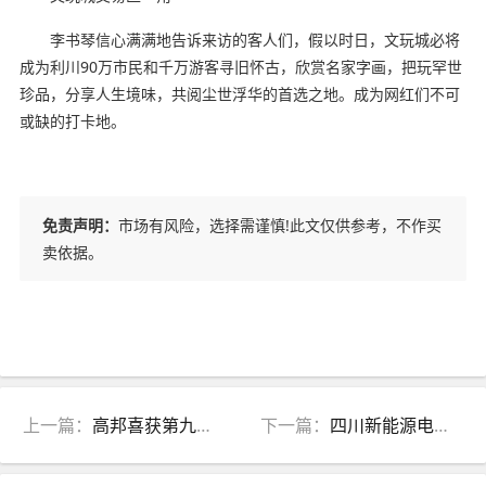
李书琴信心满满地告诉来访的客人们，假以时日，文玩城必将
成为利川90万市民和千万游客寻旧怀古，欣赏名家字画，把玩罕世
珍品，分享人生境味，共阅尘世浮华的首选之地。成为网红们不可
或缺的打卡地。
免责声明：
市场有风险，选择需谨慎!此文仅供参考，不作买
卖依据。
上一篇：
高邦喜获第九届全国品牌故事大赛南宁赛区演讲征文三项二等奖
下一篇：
四川新能源电力发展大会参会指南