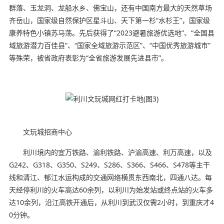
群落、玉龙洞、龙船水乡、佛宝山，还有中国南方最大的天然草场
齐岳山，国家级自然保护区星斗山、天下第一杉“水杉王”，国家级
康养特色小镇苏马荡。先后获得了“2023避暑旅游优选地”、“全国县
域旅游潜力百佳县”、“国家全域旅游示范区”、“中国优秀旅游城市”
等殊荣，被省政府表彰为“全省旅游发展先进县市”。
文玩城招商中心
利川境内的宜万铁路、渝利铁路、沪渝高速、利万高速，以及
G242、G318、G350、S249、S286、S366、S466、S478等主干
线和清江、郁江水运构成的交通网络横贯东西南北，四通八达。每
天经停利川的火车高达60余列，以利川为始发站或终点站的火车多
达10余列，沿江高铁开通后，从利川到武汉仅需2小时，到重庆才4
0分钟。