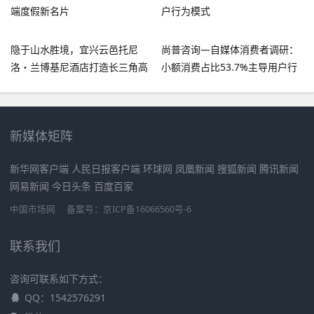
隐于山水胜境，宜兴云邑托尼
尚普咨询—自媒体消费者调研：
洛・兰博基尼酒店打造长三角高
小额消费占比53.7%主导用户行
端度假新名片
为模式
新媒体矩阵
新华网客户端 人民日报客户端 环球网 凤凰新闻 搜狐新闻 腾讯新闻
网易新闻 今日头条 百度百家
中国市场网
备案号：京ICP备16066560号-6
联系我们
咨询可联系如下方式：
QQ：1542576291