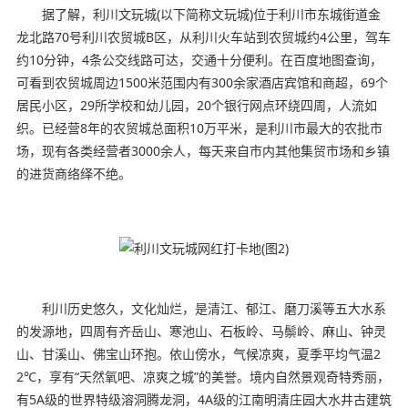
据了解，利川文玩城(以下简称文玩城)位于利川市东城街道金
龙北路70号利川农贸城B区，从利川火车站到农贸城约4公里，驾车
约10分钟，4条公交线路可达，交通十分便利。在百度地图查询，
可看到农贸城周边1500米范围内有300余家酒店宾馆和商超，69个
居民小区，29所学校和幼儿园，20个银行网点环绕四周，人流如
织。已经营8年的农贸城总面积10万平米，是利川市最大的农批市
场，现有各类经营者3000余人，每天来自市内其他集贸市场和乡镇
的进货商络绎不绝。
利川历史悠久，文化灿烂，是清江、郁江、磨刀溪等五大水系
的发源地，四周有齐岳山、寒池山、石板岭、马鬃岭、麻山、钟灵
山、甘溪山、佛宝山环抱。依山傍水，气候凉爽，夏季平均气温2
2℃，享有“天然氧吧、凉爽之城”的美誉。境内自然景观奇特秀丽，
有5A级的世界特级溶洞腾龙洞，4A级的江南明清庄园大水井古建筑