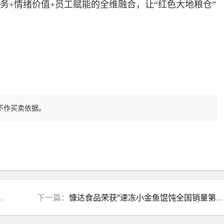
务+情绪价值+员工赋能的全维融合，让“红色大地粮仓”
不作买卖依据。
下一篇：
慷达食品荣获“速冻小金鱼馄饨全国销量第一”等多项市场地位声明