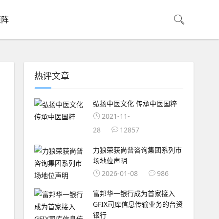
矩阵
热评文章
弘扬中医文化 传承中医国粹
2021-11-
28
12857
力狼荣获尚普咨询集团系列市
场地位声明
2026-01-08
986
富邦华一银行成为首家接入
GFIX司库信息传输业务的台资
银行